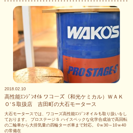
2018.02.10
高性能ｴﾝｼﾞﾝｵｲﾙ ワコーズ（和光ケミカル）ＷＡＫ
Ｏ’Ｓ取扱店 吉田町の大石モータース
大石モータースでは、ワコーズ高性能ｴﾝｼﾞﾝオイルも取り扱いをし
ております。 プロステージＳ ハイスペックな化学合成油で高回転
の二輪車から大排気量の四輪ターボ車まで対応。 0ｗ30～10ｗ40
の常備在