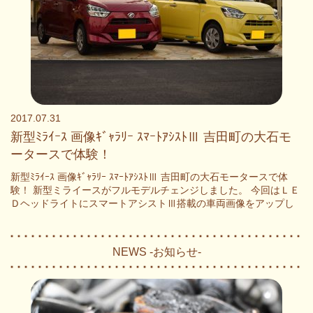
2017.07.31
新型ﾐﾗｲｰｽ 画像ｷﾞｬﾗﾘｰ ｽﾏｰﾄｱｼｽﾄⅢ 吉田町の大石モ
ータースで体験！
新型ﾐﾗｲｰｽ 画像ｷﾞｬﾗﾘｰ ｽﾏｰﾄｱｼｽﾄⅢ 吉田町の大石モータースで体
験！ 新型ミライースがフルモデルチェンジしました。 今回はＬＥ
ＤヘッドライトにスマートアシストⅢ搭載の車両画像をアップし
NEWS -お知らせ-