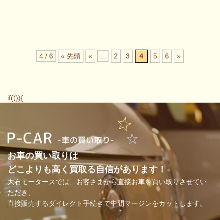
4 / 6
« 先頭
«
...
2
3
4
5
6
»
if(()){
お車の買い取りは
どこよりも高く買取る自信があります！
大石モータースでは、お客さまから直接お車を買い取りさせてい
ただき、
直接販売するダイレクト手続きで中間マージンをカットします。