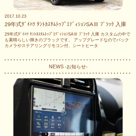
2017.10.23
29年式ﾀﾞｲﾊﾂ ﾀﾝﾄｶｽﾀﾑﾄｯﾌﾟｴﾃﾞｨｼｮﾝSAⅢ ﾌﾞﾗｯｸ 入庫
29年式ﾀﾞｲﾊﾂ ﾀﾝﾄｶｽﾀﾑﾄｯﾌﾟｴﾃﾞｨｼｮﾝSAⅢ ﾌﾞﾗｯｸ 入庫 カスタムの中で
も素晴らしい輝きのブラックです。 アップグレードなのでバック
カメラやステアリングリモコン付、シートヒータ
NEWS -お知らせ-