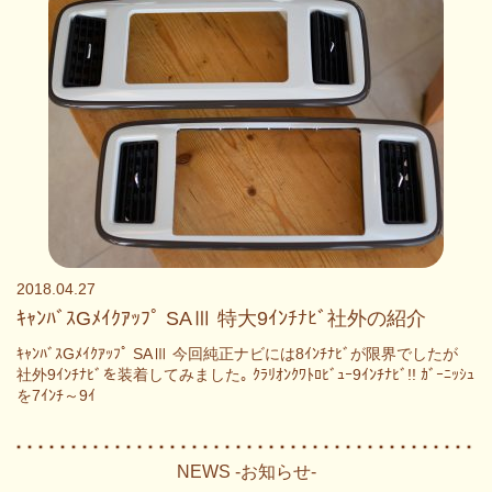
2018.04.27
ｷｬﾝﾊﾞｽGﾒｲｸｱｯﾌﾟ SAⅢ 特大9ｲﾝﾁﾅﾋﾞ社外の紹介
ｷｬﾝﾊﾞｽGﾒｲｸｱｯﾌﾟ SAⅢ 今回純正ナビには8ｲﾝﾁﾅﾋﾞが限界でしたが
社外9ｲﾝﾁﾅﾋﾞを装着してみました｡ ｸﾗﾘｵﾝｸﾜﾄﾛﾋﾞｭｰ9ｲﾝﾁﾅﾋﾞ!! ｶﾞｰﾆｯｼｭ
を7ｲﾝﾁ～9ｲ
NEWS -お知らせ-